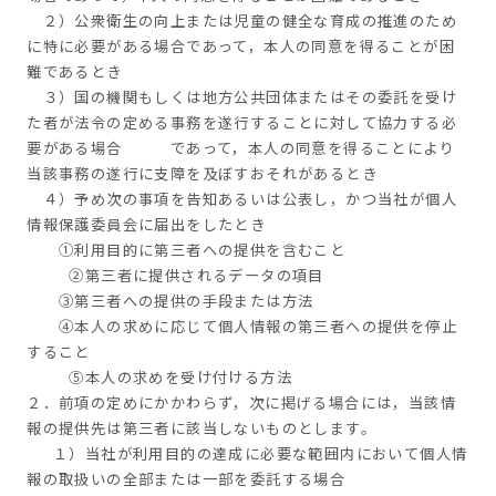
２）公衆衛生の向上または児童の健全な育成の推進のため
に特に必要がある場合であって，本人の同意を得ることが困
難であるとき
３）国の機関もしくは地方公共団体またはその委託を受け
た者が法令の定める事務を遂行することに対して協力する必
要がある場合 であって，本人の同意を得ることにより
当該事務の遂行に支障を及ぼすおそれがあるとき
４）予め次の事項を告知あるいは公表し，かつ当社が個人
情報保護委員会に届出をしたとき
①利用目的に第三者への提供を含むこと
②第三者に提供されるデータの項目
③第三者への提供の手段または方法
④本人の求めに応じて個人情報の第三者への提供を停止
すること
⑤本人の求めを受け付ける方法
２．前項の定めにかかわらず，次に掲げる場合には，当該情
報の提供先は第三者に該当しないものとします。
１）当社が利用目的の達成に必要な範囲内において個人情
報の取扱いの全部または一部を委託する場合