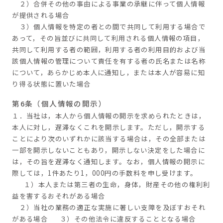
２）合併その他の事由による事業の承継に伴って個人情報
が提供される場合
３）個人情報を特定の者との間で共同して利用する場合で
あって，その旨並びに共同して利用される個人情報の項目，
共同して利用する者の範囲，利用する者の利用目的および当
該個人情報の管理について責任を有する者の氏名または名称
について，あらかじめ本人に通知し，または本人が容易に知
り得る状態に置いた場合
第6条（個人情報の開示）
１．当社は，本人から個人情報の開示を求められたときは，
本人に対し，遅滞なくこれを開示します。ただし，開示する
ことにより次のいずれかに該当する場合は，その全部または
一部を開示しないこともあり，開示しない決定をした場合に
は，その旨を遅滞なく通知します。なお，個人情報の開示に
際しては，1件あたり1，000円の手数料を申し受けます。
１）本人または第三者の生命，身体，財産その他の権利利
益を害するおそれがある場合
２）当社の業務の適正な実施に著しい支障を及ぼすおそれ
がある場合 ３）その他法令に違反することとなる場合