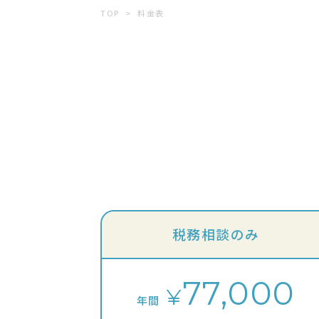
TOP
料金表
税務相談のみ
77,000
¥
年間