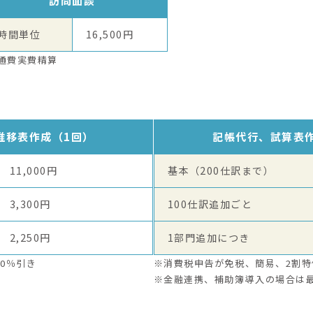
訪問面談
1時間単位
16,500円
通費実費精算
推移表作成（1回）
記帳代行、試算表
11,000円
基本（200仕訳まで）
3,300円
100仕訳追加ごと
2,250円
1部門追加につき
0％引き
※消費税申告が免税、簡易、2割特
※金融連携、補助簿導入の場合は最