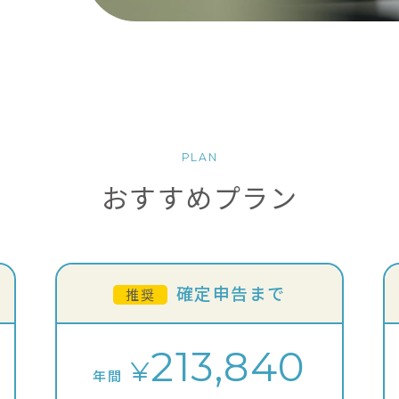
PLAN
おすすめプラン
確定申告まで
推奨
213,840
¥
年間